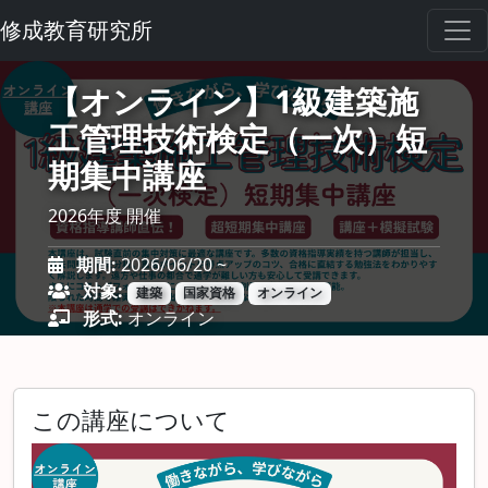
修成教育研究所
【オンライン】1級建築施
工管理技術検定（一次）短
期集中講座
2026年度 開催
期間:
2026/06/20 ~
対象:
建築
国家資格
オンライン
形式:
オンライン
この講座について