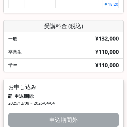
18:20
第3
26日
27日
28日
29日
30日
1日
2日
受講料金 (税込)
3日
4日
5日
6日
7日
8日
9日
¥132,000
一般
18:20
第4
¥110,000
卒業生
¥110,000
学生
お申し込み
申込期間:
2025/12/08 ~ 2026/04/04
申込期間外